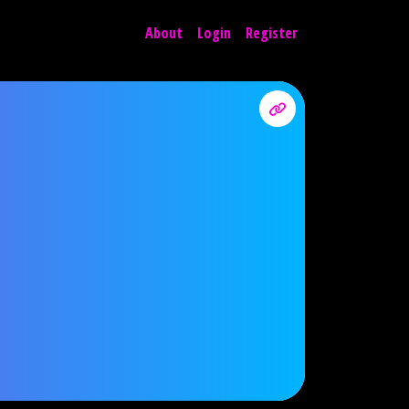
About
Login
Register